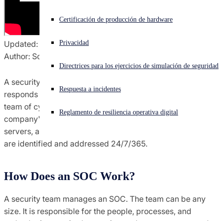
¿Está sufriendo un ciberataque? Obtenga ayuda ahora mismo
Certificación de producción de hardware
Iniciar sesión
Updated: December 11, 2025
Privacidad
Author: Sophos
Open search
Directrices para los ejercicios de simulación de seguridad
Open language switcher
Español
A security operations center (SOC) monitors, detects,
Respuesta a incidentes
responds to, and remediates cyberthreats. It consists of a
team of cybersecurity professionals that oversee a
Reglamento de resiliencia operativa digital
company's applications, databases, devices, networks,
servers, and websites. This team ensures security issues
are identified and addressed 24/7/365.
How Does an SOC Work?
A security team manages an SOC. The team can be any
size. It is responsible for the people, processes, and