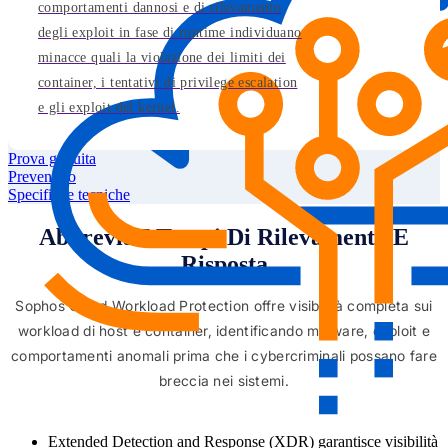
comportamenti dannosi e di rilevamento
degli exploit in fase di runtime individuano
minacce quali la violazione dei limiti dei
container, i tentativi di privilege escalation
e gli exploit del kernel.
Prova gratuita
Preventivo
Specifiche tecniche
Abbrevia I Tempi Di Rilevamento E
Risposta
Sophos Cloud Workload Protection offre visibilità completa sui
workload di host e container, identificando malware, exploit e
comportamenti anomali prima che i cybercriminali possano fare
breccia nei sistemi.
Extended Detection and Response (XDR) garantisce visibilità