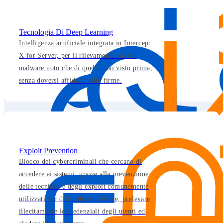
Tecnologia Di Deep Learning
Intelligenza artificiale integrata in Intercept
X for Server, per il rilevamento sia del
malware noto che di quello mai visto prima,
senza doversi affidare dalle firme.
Exploit Prevention
Blocco dei cybercriminali che cercano di
accedere ai sistemi, grazie alla prevenzione
delle tecniche e degli exploit comunemente
utilizzati per diffondere malware, prelevare
illecitamente le credenziali degli utenti ed