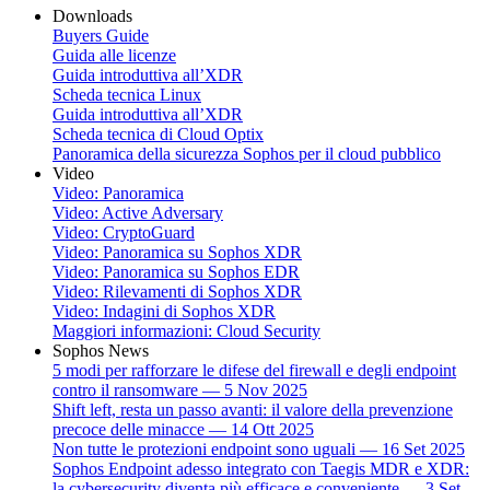
Downloads
Buyers Guide
Guida alle licenze
Guida introduttiva all’XDR
Scheda tecnica Linux
Guida introduttiva all’XDR
Scheda tecnica di Cloud Optix
Panoramica della sicurezza Sophos per il cloud pubblico
Video
Video: Panoramica
Video: Active Adversary
Video: CryptoGuard
Video: Panoramica su Sophos XDR
Video: Panoramica su Sophos EDR
Video: Rilevamenti di Sophos XDR
Video: Indagini di Sophos XDR
Maggiori informazioni: Cloud Security
Sophos News
5 modi per rafforzare le difese del firewall e degli endpoint
contro il ransomware — 5 Nov 2025
Shift left, resta un passo avanti: il valore della prevenzione
precoce delle minacce — 14 Ott 2025
Non tutte le protezioni endpoint sono uguali — 16 Set 2025
Sophos Endpoint adesso integrato con Taegis MDR e XDR:
la cybersecurity diventa più efficace e conveniente — 3 Set