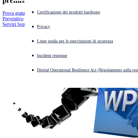
premise, nei data center e nel cloud.
Prova gratuita
Cyberattacco in corso? Ottieni assistenza immediata
Certificazione dei prodotti hardware
Prova gratuita
Accedi
Preventivo
Servizi Sophos MDR
Preventivo
Privacy
Open search
Linee guida per le esercitazioni di sicurezza
Open language switcher
Italiano
Incident response
Digital Operational Resilience Act (Regolamento sulla resi