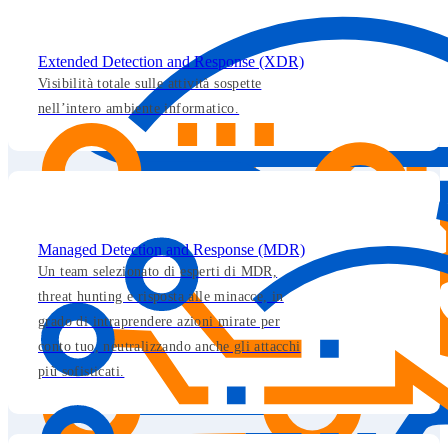
Extended Detection and Response (XDR)
Visibilità totale sulle attività sospette
nell’intero ambiente informatico.
Managed Detection and Response (MDR)
Un team selezionato di esperti di MDR,
threat hunting e risposta alle minacce, in
grado di intraprendere azioni mirate per
conto tuo, neutralizzando anche gli attacchi
più sofisticati.