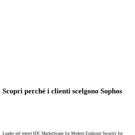
e protezione per endpoint, e-mail, dispositivi mobili e
server.
Un’unica console
Prova in prima persona l’efficienza di una soluzione
che ti permette di gestire tutti i tuoi prodotti di
cybersecurity da una singola piattaforma.
Scopri perché i clienti scelgono Sophos
Leader nel report IDC MarketScape for Modern Endpoint Security for