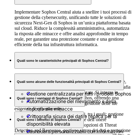
Implementare Sophos Central aiuta a snellire i tuoi processi di
gestione della cybersecurity, unificando tutte le soluzioni di
sicurezza Next-Gen di Sophos in un’unica piattaforma basata
sul cloud. Riduce la complessità amministrativa, automatizza
la risposta alle minacce e offre analisi approfondite in tempo
reale, per garantire una protezione costante e una gestione
efficiente della tua infrastruttura informatica.
Quali sono le caratteristiche principali di Sophos Central?
Sophos Central offre una gestione centralizzata della
sicurezza, con protezione in tempo reale contro le minacce,
Quali sono alcune delle funzionalità principali di Sophos Central?
risposta automatica, autenticazione multifattoriale, crittografia
sicura dei dati e dashboard personalizzate. Si integra in
Gestione centralizzata per tutti i prodotti Sophos
maniera fluida con tutti i prodotti Sophos, offrendo una
Quali sono i vantaggi di Sophos Central?
Automatizzazione del rilevamento e della
soluzione completa e scalabile per la gestione delle tue
risposta alle minacce
esigenze di cybersecurity.
Sophos Central offre diversi vantaggi, tra i quali: gestione
Crittografia sicura dei dati e replica per la
semplificata della sicurezza, riduzione dell’onere
Quali sono i benefici di Sophos Central?
disponibilità elevata
amministrativo, potenziamento delle opzioni di Threat
Detection and Response, gestione sicura dei dati e protezione
Dashboard personalizzabili con informazioni