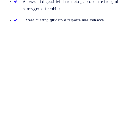
Accesso ai dispositivi da remoto per condurre indagini e
correggerne i problemi
Threat hunting guidato e risposta alle minacce
Prova gratuita di Sophos
Central
Prova Sophos Central gratuitamente per 30 giorni
Accesso immediato
Senza bisogno di installare console.
Tutti i prodotti
Esplora tutte le nostre soluzioni, che includono firewall