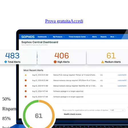
Avvia una
demo immediata
, nessuna installazione richiesta.
Prova gratuita
Accedi
50
%
Risparmio di tempo e fatica per i team di IT security
85
%