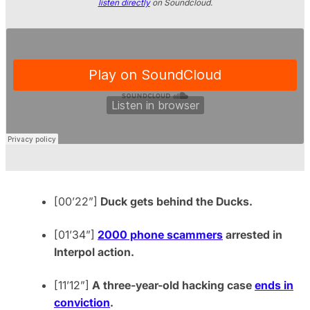
listen directly
on Soundcloud.
[00’22”]
Duck gets behind the Ducks.
[01’34”]
2000 phone scammers
arrested in
Interpol action.
[11’12”]
A three-year-old hacking case
ends in
conviction
.