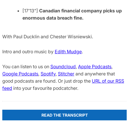
[17’13”]
Canadian financial company picks up
enormous data breach fine.
With Paul Ducklin and Chester Wisniewski.
Intro and outro music by
Edith Mudge
.
You can listen to us on
Soundcloud
,
Apple Podcasts
,
Google Podcasts
,
Spotify
,
Stitcher
and anywhere that
good podcasts are found. Or just drop the
URL of our RSS
feed
into your favourite podcatcher.
READ THE TRANSCRIPT