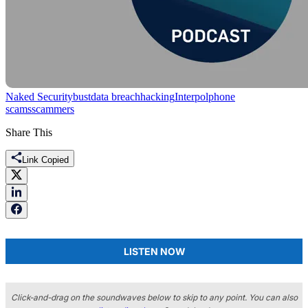
Naked Security
bust
data breach
hacking
Interpol
phone
scams
scammers
Share This
Link Copied
LISTEN NOW
Click-and-drag on the soundwaves below to skip to any point. You can also