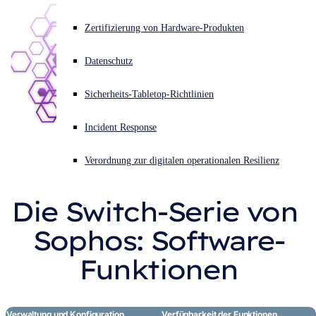
Produkte vergleichen
Akuter Cyberangriff? Fordern Sie Sofort-Hilfe an
Zertifizierung von Hardware-Produkten
Anmelden
Informationen zum Kauf
Datenschutz
Open search
Sicherheits-Tabletop-Richtlinien
Open language switcher
Deutsch
Incident Response
Verordnung zur digitalen operationalen Resilienz
Die Switch-Serie von 
Sophos: Software-
Funktionen
Verwaltung und Konfiguration
Verfügbarkeit der Funktionen