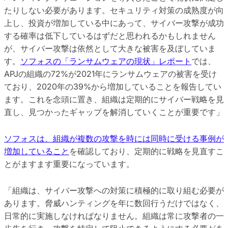
たりしない必要があります。セキュリティ対策の成熟度が向
上し、投資が増加している中にあって、サイバー攻撃が成功
する確率は低下しているはずだと思われるかもしれません
が、サイバー攻撃は依然として大きな被害を及ぼしていま
す。
ソフォスの「ランサムウェアの現状」レポート
では、
APJの組織の72%が2021年にランサムウェアの被害を受け
ており、2020年の39%から増加していることを報告してい
ます。これを念頭に置き、組織は定期的にサイバー戦略を見
直し、見つかったギャップを解消していくことが重要です」
ソフォスは、組織が複数の攻撃を時には同時に受ける事例が
増加していること
を確認しており、定期的に戦略を見直すこ
とがますます重要になっています。
「組織は、サイバー攻撃への対策に積極的に取り組む必要が
あります。脅威ハンティングを年に数回行うだけではなく、
日常的に実施しなければなりません。組織は常に攻撃者の一