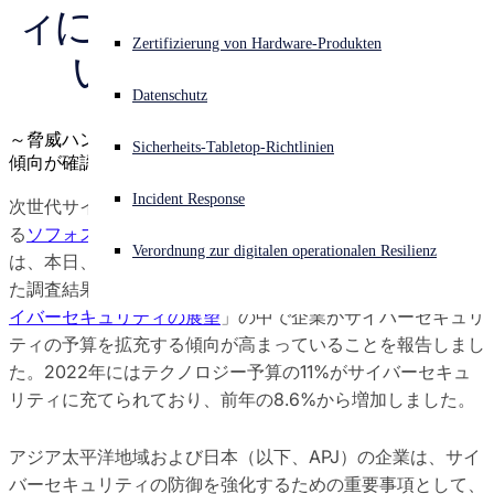
ィに費やす割合が増加して
Sophos X-Ops-Bedrohungsforschung
Akuter Cyberangriff? Fordern Sie Sofort-Hilfe an
Zertifizierung von Hardware-Produkten
いることが明らかに
Anmelden
Auszeichnungen
Datenschutz
Open search
～脅威ハンティングによる防御戦略への投資も増加している
Sicherheits-Tabletop-Richtlinien
Open language switcher
Deutsch
傾向が確認される～
Pressekontakte
Incident Response
次世代サイバーセキュリティのグローバルリーダー企業であ
る
ソフォス株式会社
（東京都港区 代表取締役 中西 智行）
Verordnung zur digitalen operationalen Resilienz
は、本日、Tech Research Asia（TRA）の協力の下で実施し
た調査結果をまとめた「
アジア太平洋地域と日本におけるサ
イバーセキュリティの展望
」の中で企業がサイバーセキュリ
ティの予算を拡充する傾向が高まっていることを報告しまし
た。2022年にはテクノロジー予算の11%がサイバーセキュ
リティに充てられており、前年の8.6%から増加しました。
アジア太平洋地域および日本（以下、APJ）の企業は、サイ
バーセキュリティの防御を強化するための重要事項として、