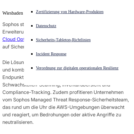
Sophos X-Ops-Bedrohungsforschung
Akuter Cyberangriff? Fordern Sie Sofort-Hilfe an
Zertifizierung von Hardware-Produkten
Wiesbaden
Anmelden
Sophos stellt seine AWS (Amazon Web Services)-
Auszeichnungen
Datenschutz
Erweiterungen für Sophos Cloud Optix vor. Neu in
Sophos
Open search
Cloud Optix
ist die automatisierte Erkennung und Reaktion
Sicherheits-Tabletop-Richtlinien
Open language switcher
Deutsch
Pressekontakte
auf Sicherheitsvorfälle in der AWS-Infrastruktur.
Incident Response
Die Lösung wurde speziell für AWS-Kunden entwickelt
Verordnung zur digitalen operationalen Resilienz
und kombiniert Cloud Security Posture Management,
Endpunkt-, Cloud-Workload- sowie Netzwerksicherheit,
Schwachstellen-Scanning, Inventarübersicht und
Compliance-Tracking. Zudem profitieren Unternehmen
vom Sophos Managed Threat Response-Sicherheitsteam,
das rund um die Uhr die AWS-Umgebungen überwacht
und reagiert, um Bedrohungen oder aktive Angriffe zu
neutralisieren.