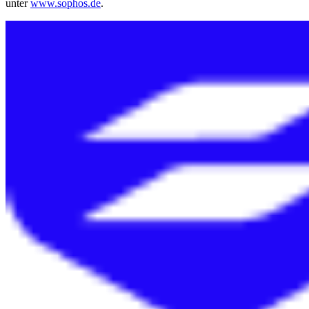
unter
www.sophos.de
.