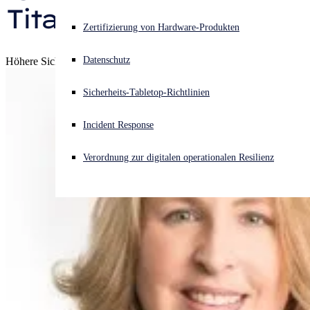
Titanium-Partner aus.
Akuter Cyberangriff? Fordern Sie Sofort-Hilfe an
Zertifizierung von Hardware-Produkten
Anmelden
Datenschutz
Höhere Sicherheit. Höhere Rewards.
Open search
Sicherheits-Tabletop-Richtlinien
Open language switcher
Deutsch
Incident Response
Verordnung zur digitalen operationalen Resilienz