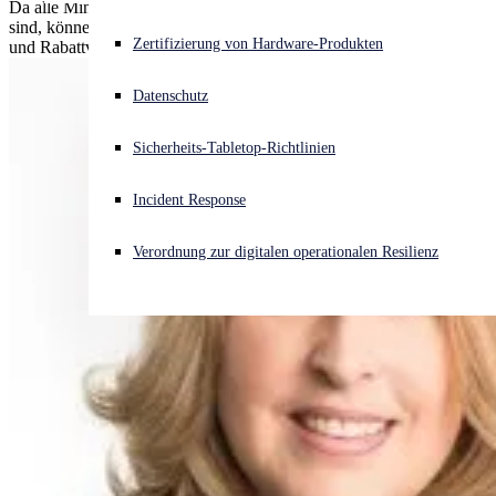
Da alle Mindestanforderungen für die Deal Registration entfallen
sind, können Partner nun jede qualifizierte Opportunity schützen
Akuter Cyberangriff? Fordern Sie Sofort-Hilfe an
Zertifizierung von Hardware-Produkten
und Rabattvorteile nutzen – unabhängig von der Deal-Größe.
Anmelden
Datenschutz
Open search
Sicherheits-Tabletop-Richtlinien
Open language switcher
Deutsch
Incident Response
Verordnung zur digitalen operationalen Resilienz