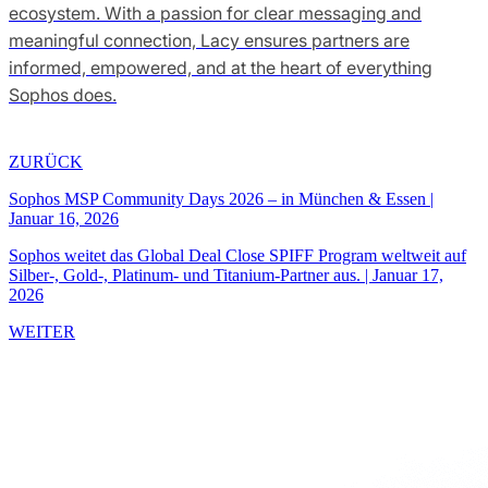
ecosystem. With a passion for clear messaging and
meaningful connection, Lacy ensures partners are
informed, empowered, and at the heart of everything
Sophos does.
ZURÜCK
Sophos MSP Community Days 2026 – in München & Essen
|
Januar 16, 2026
Sophos weitet das Global Deal Close SPIFF Program weltweit auf
Silber-, Gold-, Platinum- und Titanium-Partner aus.
|
Januar 17,
2026
WEITER