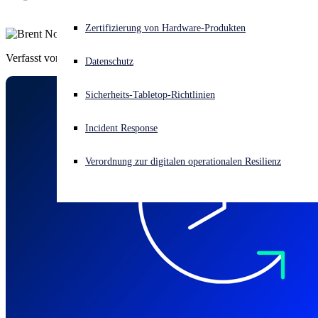
Akuter Cyberangriff? Fordern Sie Sofort-Hilfe an
Zertifizierung von Hardware-Produkten
Anmelden
Verfasst von
Brent Nohl
Datenschutz
Open search
Sicherheits-Tabletop-Richtlinien
Open language switcher
Deutsch
Incident Response
Verordnung zur digitalen operationalen Resilienz