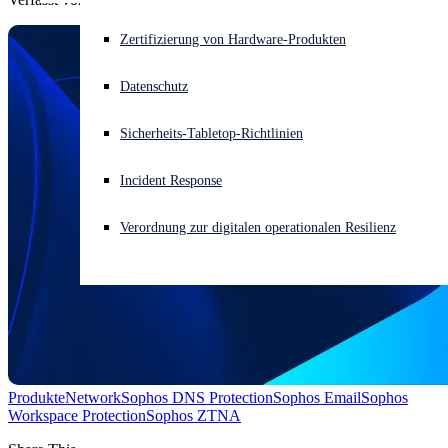
Akuter Cyberangriff? Fordern Sie Sofort-Hilfe an
Zertifizierung von Hardware-Produkten
Anmelden
Datenschutz
Open search
Sicherheits-Tabletop-Richtlinien
Open language switcher
Deutsch
Incident Response
Verordnung zur digitalen operationalen Resilienz
Produkte
Network
Sophos DNS Protection
Sophos Email
Sophos
Workspace Protection
Sophos ZTNA