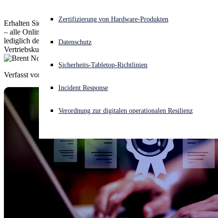
Akuter Cyberangriff? Fordern Sie Sofort-Hilfe an
Zertifizierung von Hardware-Produkten
Erhalten Sie Ihren Sophos Sales Professional Badge noch schneller
Anmelden
– alle Online-Trainings sind jetzt kostenlos, und Sie benötigen
lediglich den Kurs „Selling Sophos: Quick Start“ und einen
Datenschutz
Vertriebskurs, um sich zu qualifizieren.
Open search
Sicherheits-Tabletop-Richtlinien
Open language switcher
Deutsch
Verfasst von
Brent Nohl
Incident Response
Verordnung zur digitalen operationalen Resilienz