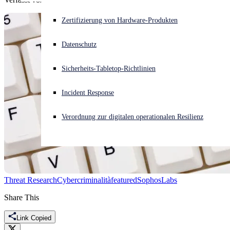
Akuter Cyberangriff? Fordern Sie Sofort-Hilfe an
Zertifizierung von Hardware-Produkten
Anmelden
Datenschutz
Open search
Sicherheits-Tabletop-Richtlinien
Open language switcher
Deutsch
Incident Response
Verordnung zur digitalen operationalen Resilienz
Threat Research
Cybercriminalità
featured
SophosLabs
Share This
Link Copied