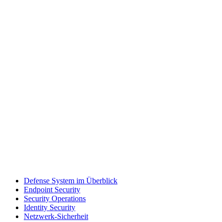
Defense System im Überblick
Endpoint Security
Security Operations
Identity Security
Netzwerk-Sicherheit