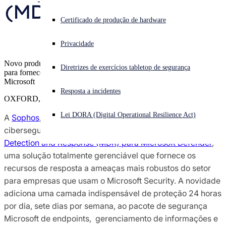
(MDR) para Microsoft 
Pesquisa de ameaças do Sophos X-Ops
Enfrentando um ataque cibernético? Obtenha ajuda imediata
Certificado de produção de hardware
Defender
Iniciar sessão
Premiações e avaliações
Privacidade
Open search
Novo produto da companhia de cibersegurança foi desenvolvido
Diretrizes de exercícios tabletop de segurança
Open language switcher
Português (Brasil)
para fornecer uma camada indispensável de proteção em ambientes
Contatos de imprensa
Microsoft
Resposta a incidentes
OXFORD, U.K.
Lei DORA (Digital Operational Resilience Act)
A
Sophos
, líder global em inovação e fornecimento de
cibersegurança como serviço, lançou o
Sophos Managed
Detection and Response (MDR) para Microsoft Defender
,
uma solução totalmente gerenciável que fornece os
recursos de resposta a ameaças mais robustos do setor
para empresas que usam o Microsoft Security. A novidade
adiciona uma camada indispensável de proteção 24 horas
por dia, sete dias por semana, ao pacote de segurança
Microsoft de endpoints, gerenciamento de informações e