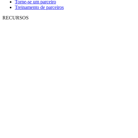
Torne-se um parceiro
Treinamento de parceiros
RECURSOS