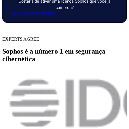
Gostaria de ativar uma licença Sophos que você já
comprou?
Ativar chave do produto
EXPERTS AGREE
Sophos é a
número
1 em segurança
cibernética