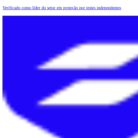
Verificado como líder do setor em proteção por testes independentes