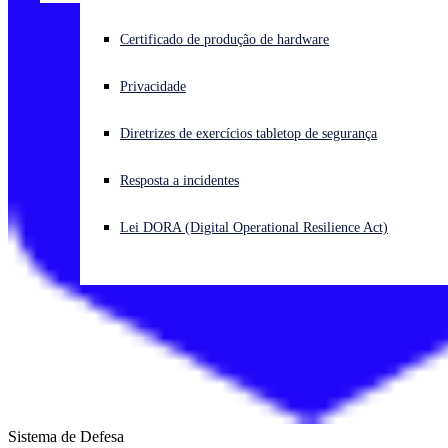
Enfrentando um ataque cibernético? Obtenha ajuda imediata
Certificado de produção de hardware
Iniciar sessão
Privacidade
Open search
Diretrizes de exercícios tabletop de segurança
Open language switcher
Português (Brasil)
Resposta a incidentes
Lei DORA (Digital Operational Resilience Act)
Sistema de Defesa