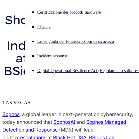
and Response 
Ricerche di Sophos X-Ops sulle minacce
Cyberattacco in corso? Ottieni assistenza immediata
Certificazione dei prodotti hardware
Showcase Innovative 
Accedi
Premi e recensioni
Privacy
Research and 
Open search
Industry Leadership 
Linee guida per le esercitazioni di sicurezza
Open language switcher
Italiano
Addetti stampa
at Black Hat USA, 
Incident response
BSides Las Vegas and 
Digital Operational Resilience Act (Regolamento sulla resi
DEF CON 30
LAS VEGAS
Sophos
, a global leader in next-generation cybersecurity,
today announced that
SophosAI
and
Sophos Managed
Detection and Response
(MDR) will lead
eight
presentations
at
Black Hat USA
,
BSides Las