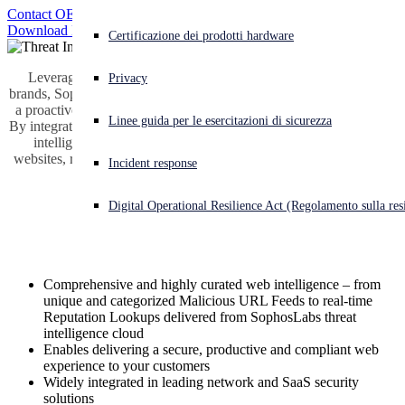
Informazioni generali
Contact OEM Team
Intelligence sulle Minacce
SDK per antimalware
Download Datasheet
Cyberattacco in corso? Ottieni assistenza immediata
Certificazione dei prodotti hardware
SDK per filtro e-mail
Accedi
Informazioni generali
SDK per Data Loss Prevention
Leveraged by leading security vendors, SecOps teams and IT
Modelli di IA
Privacy
Analisi statica automatica
brands, Sophos cyber threat intelligence (CTI) solutions help deliver
Sandboxing nel cloud
Open search
a proactive layer of protection against modern and evasive threats.
Informazioni generali
Linee guida per le esercitazioni di sicurezza
Open language switcher
Italiano
By integrating Sophos’ comprehensive, curated and AI-driven threat
Centro Di Risorse
Modello di IA per BEC
intelligence, you can protect your customers from malicious
websites, ransomware, phishing & BEC threats, and never-before-
Analisi degli URL con IA
Incident response
seen malware threats too.
Portale OEM
Digital Operational Resilience Act (Regolamento sulla resi
URL Intelligence
Comprehensive and highly curated web intelligence – from
unique and categorized Malicious URL Feeds to real-time
Reputation Lookups delivered from SophosLabs threat
intelligence cloud
Enables delivering a secure, productive and compliant web
experience to your customers
Widely integrated in leading network and SaaS security
solutions