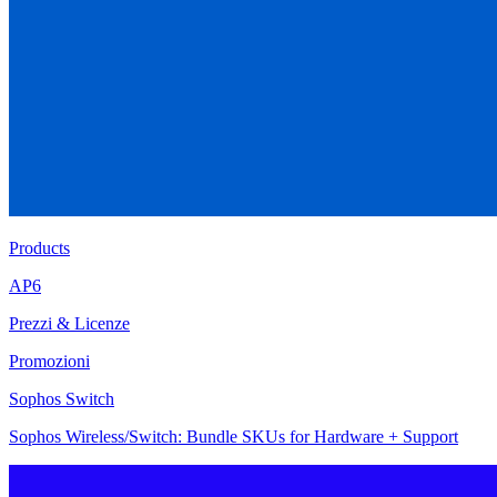
Products
AP6
Prezzi & Licenze
Promozioni
Sophos Switch
Sophos Wireless/Switch: Bundle SKUs for Hardware + Support