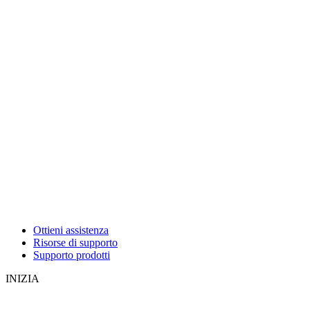
Ottieni assistenza
Risorse di supporto
Supporto prodotti
INIZIA