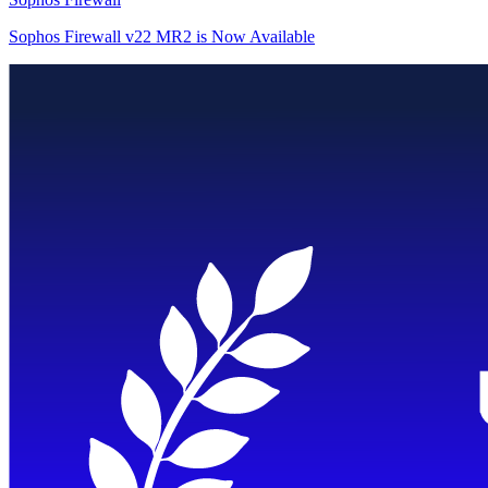
Sophos Firewall v22 MR2 is Now Available