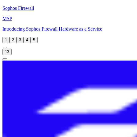
Sophos Firewall
MSP
Introducing Sophos Firewall Hardware as a Service
1
2
3
4
5
…
13