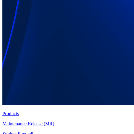
Products
Maintenance Release (MR)
Sophos Firewall