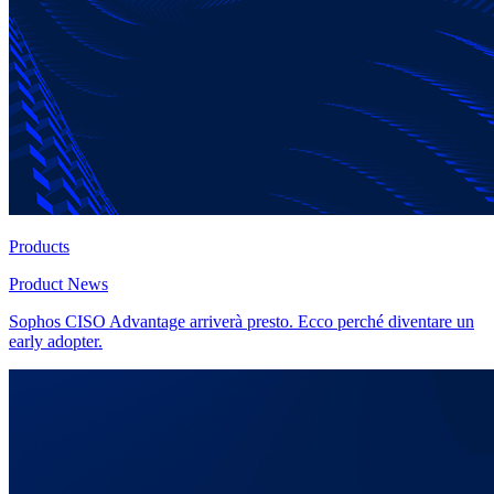
Products
Product News
Sophos CISO Advantage arriverà presto. Ecco perché diventare un
early adopter.