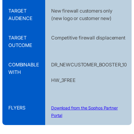
TARGET
New firewall customers only
AUDIENCE
(new logo or customer new)
TARGET
Competitive firewall displacement
OUTCOME
COMBINABLE
DR_NEWCUSTOMER_BOOSTER_10
WITH
HW_3FREE
FLYERS
Download from the Sophos Partner
Portal