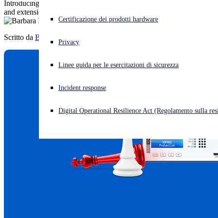
Introducing a new competitive takeout offer, plus promo updates
and extensions.
Cyberattacco in corso? Ottieni assistenza immediata
Certificazione dei prodotti hardware
Accedi
Scritto da
Barbara Hudson
Privacy
Open search
Linee guida per le esercitazioni di sicurezza
Open language switcher
Italiano
Incident response
Digital Operational Resilience Act (Regolamento sulla resi