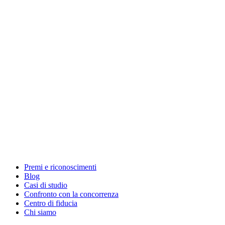
Premi e riconoscimenti
Blog
Casi di studio
Confronto con la concorrenza
Centro di fiducia
Chi siamo