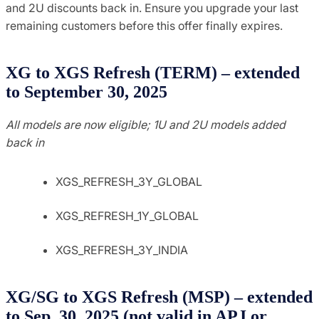
and 2U discounts back in. Ensure you upgrade your last
remaining customers before this offer finally expires.
XG to XGS Refresh (TERM) – extended
to September 30, 2025
All models are now eligible; 1U and 2U models added
back in
XGS_REFRESH_3Y_GLOBAL
XGS_REFRESH_1Y_GLOBAL
XGS_REFRESH_3Y_INDIA
XG/SG to XGS Refresh (MSP) – extended
to Sep. 30, 2025 (not valid in APJ or