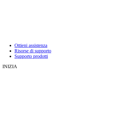
Ottieni assistenza
Risorse di supporto
Supporto prodotti
INIZIA