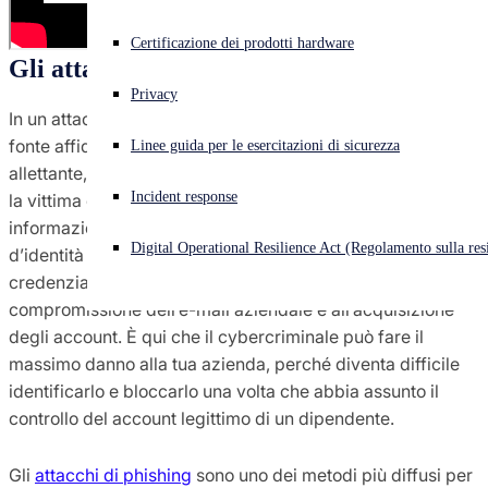
Cyberattacco in corso? Ottieni assistenza immediata
Certificazione dei prodotti hardware
Accedi
Gli attacchi di phishing
Privacy
In un attacco di phishing, il cybercriminale si finge una
Open search
fonte affidabile che propone una richiesta o un'offerta
Linee guida per le esercitazioni di sicurezza
Open language switcher
Italiano
allettante, solitamente tramite e-mail. Il malfattore inganna
Incident response
la vittima convincendola a consegnare le proprie
informazioni personali, spesso costituite da credenziali
Digital Operational Resilience Act (Regolamento sulla resi
d’identità di alto valore. Una volta acquisite tali
credenziali, il cybercriminale può procedere alla
compromissione dell’e-mail aziendale e all’acquisizione
degli account. È qui che il cybercriminale può fare il
massimo danno alla tua azienda, perché diventa difficile
identificarlo e bloccarlo una volta che abbia assunto il
controllo del account legittimo di un dipendente.
Gli
attacchi di phishing
sono uno dei metodi più diffusi per