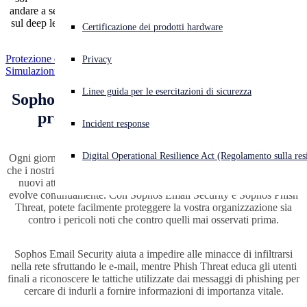
andare a segno: le nostre tecnologie di intelligenza artificiale basate
sul deep learning garantiscono protezione anche contro le minacce
Cyberattacco in corso? Ottieni assistenza immediata
Certificazione dei prodotti hardware
del futuro.
Accedi
Protezione delle e-mail
Privacy
Simulazioni di attacco
Open search
Linee guida per le esercitazioni di sicurezza
Open language switcher
Italiano
Sophos offre una soluzione completa per
prevenire gli attacchi di phishing
Incident response
Digital Operational Resilience Act (Regolamento sulla resi
Ogni giorno i SophosLabs elaborano milioni di e-mail per garantire
che i nostri sistemi possano sempre essere un passo avanti rispetto ai
nuovi attacchi, perché è impossibile negare i fatti: il phishing si
evolve continuamente. Con Sophos Email Security e Sophos Phish
Threat, potete facilmente proteggere la vostra organizzazione sia
contro i pericoli noti che contro quelli mai osservati prima.
Sophos Email Security aiuta a impedire alle minacce di infiltrarsi
nella rete sfruttando le e-mail, mentre Phish Threat educa gli utenti
finali a riconoscere le tattiche utilizzate dai messaggi di phishing per
cercare di indurli a fornire informazioni di importanza vitale.