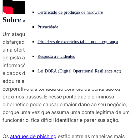
Enfrentando um ataque cibernético? Obtenha ajuda imediata
Certificado de produção de hardware
Iniciar sessão
Sobre ataques de phishing
Privacidade
Um ataque de phishing envolve um criminoso cibernético
Open search
disfarçado sob a máscara de uma fonte fidedigna com
Diretrizes de exercícios tabletop de segurança
Open language switcher
Português (Brasil)
uma oferta atraente, geralmente entregue por e-mail. O
Resposta a incidentes
golpista atrai a vítima e a ludibria a passar suas
informações pessoais, que, muitas vezes, são credenciais
Lei DORA (Digital Operational Resilience Act)
e dados de grande valor. Uma vez que o criminoso
adquire essas credenciais, o comprometimento de e-mail
corporativo e a tomada do controle da conta são os
próximos passos. É nesse ponto que o criminoso
cibernético pode causar o maior dano ao seu negócio,
porque uma vez que assuma uma conta legítima de um
funcionário, fica difícil identificar e parar sua ação.
Os
ataques de phishing
estão entre as maneiras mais