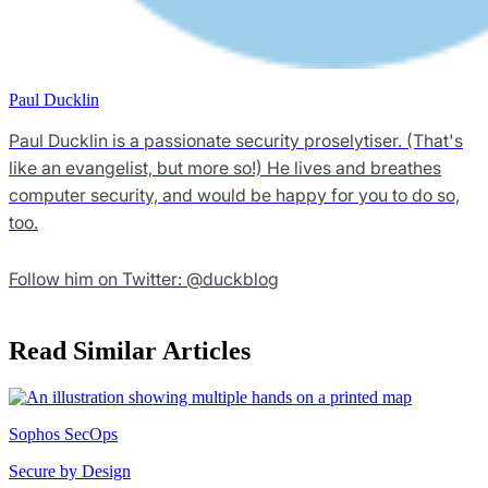
Paul Ducklin
Paul Ducklin is a passionate security proselytiser. (That's
like an evangelist, but more so!) He lives and breathes
computer security, and would be happy for you to do so,
too.
Follow him on Twitter: @duckblog
Read Similar Articles
Sophos SecOps
Secure by Design