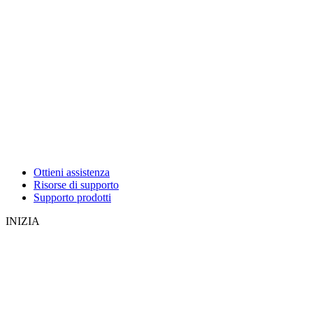
Ottieni assistenza
Risorse di supporto
Supporto prodotti
INIZIA