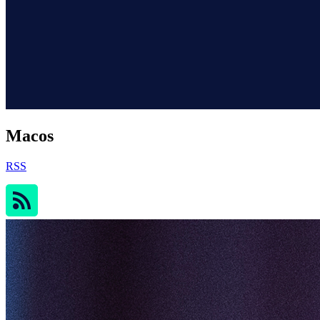
Macos
RSS