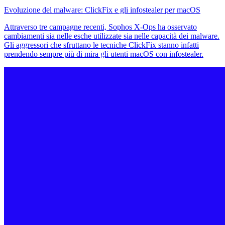
Evoluzione del malware: ClickFix e gli infostealer per macOS
Attraverso tre campagne recenti, Sophos X-Ops ha osservato
cambiamenti sia nelle esche utilizzate sia nelle capacità dei malware.
Gli aggressori che sfruttano le tecniche ClickFix stanno infatti
prendendo sempre più di mira gli utenti macOS con infostealer.