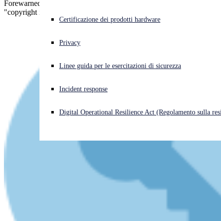
Forewarned is forearmed. Here's our advice on dealing with
"copyright infringement" scammers.
Cyberattacco in corso? Ottieni assistenza immediata
Certificazione dei prodotti hardware
Accedi
Privacy
Open search
Linee guida per le esercitazioni di sicurezza
Open language switcher
Italiano
Incident response
Digital Operational Resilience Act (Regolamento sulla resi