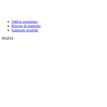
Ottieni assistenza
Risorse di supporto
Supporto prodotti
INIZIA