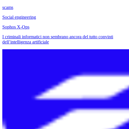
scams
Social engineering
Sophos X-Ops
I criminali informatici non sembrano ancora del tutto convinti
dell’intelligenza artificiale