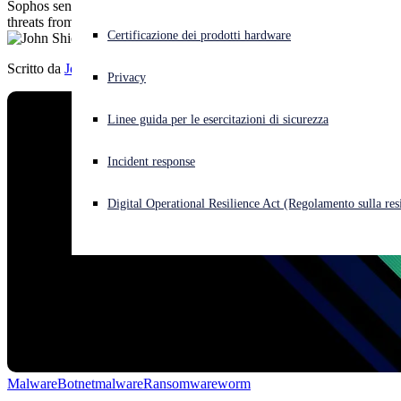
Sophos senior security advisor, John Shier, explores the defining
threats from the last two decades and their legacy
Cyberattacco in corso? Ottieni assistenza immediata
Certificazione dei prodotti hardware
Accedi
Scritto da
John Shier
Privacy
Open search
Linee guida per le esercitazioni di sicurezza
Open language switcher
Italiano
Incident response
Digital Operational Resilience Act (Regolamento sulla resi
Malware
Botnet
malware
Ransomware
worm