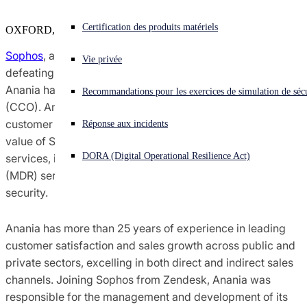
Recherche sur les menaces Sophos X-Ops
Vous subissez une cyberattaque ? Obtenez une aide immédiate.
Certification des produits matériels
OXFORD, U.K.
Se connecter
Sophos
, a global leader of innovative security solutions for
Récompenses et évaluations
Vie privée
defeating cyberattacks, today announced that Teresa
Open search
Anania has joined the company as Chief Customer Officer
Recommandations pour les exercices de simulation de sécu
Open language switcher
Français
Contacts Presse
(CCO). Anania will play a key role in accelerating Sophos’
customer and partner success initiatives to maximize
Réponse aux incidents
value of Sophos’ portfolio of cybersecurity solutions and
DORA (Digital Operational Resilience Act)
services, including
Managed Detection and Response
(MDR) services and
endpoint
, network, email, and cloud
security.
Anania has more than 25 years of experience in leading
customer satisfaction and sales growth across public and
private sectors, excelling in both direct and indirect sales
channels. Joining Sophos from Zendesk, Anania was
responsible for the management and development of its