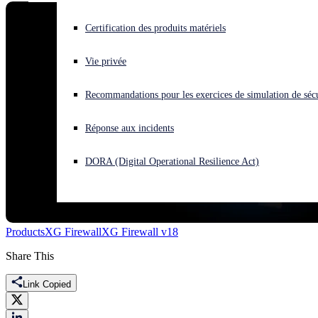
Vous subissez une cyberattaque ? Obtenez une aide immédiate.
Certification des produits matériels
Se connecter
Vie privée
Open search
Recommandations pour les exercices de simulation de sécu
Open language switcher
Français
Réponse aux incidents
DORA (Digital Operational Resilience Act)
Products
XG Firewall
XG Firewall v18
Share This
Link Copied