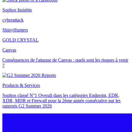
Sophos Insights
cyberattack
ShinyHunters
GOLD CRYSTAL
Canvas
Conséquences de l'attaque de Canvas : quels sont les risques à venir
?
Products & Services
Sophos classé N°1 Overall dans les catégories Endpoint, EDR,
XDR, MDR et Firewall pour la 2ème année consécutive par les
rapports G2 Summer 2026