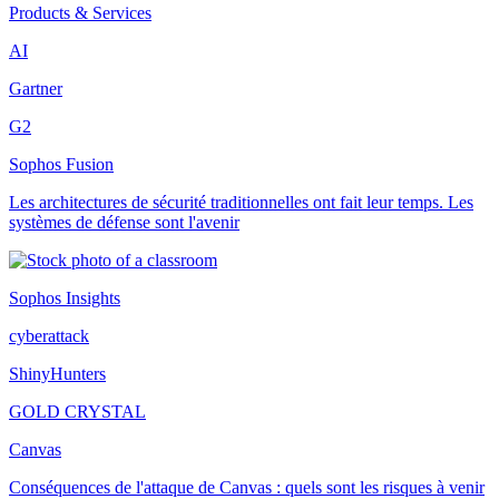
Products & Services
AI
Gartner
G2
Sophos Fusion
Les architectures de sécurité traditionnelles ont fait leur temps. Les
systèmes de défense sont l'avenir
Sophos Insights
cyberattack
ShinyHunters
GOLD CRYSTAL
Canvas
Conséquences de l'attaque de Canvas : quels sont les risques à venir