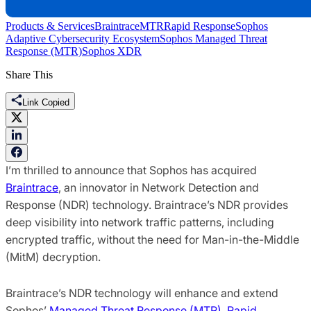
Products & Services
Braintrace
MTR
Rapid Response
Sophos
Adaptive Cybersecurity Ecosystem
Sophos Managed Threat
Response (MTR)
Sophos XDR
Share This
Link Copied
I’m thrilled to announce that Sophos has acquired
Braintrace
, an innovator in Network Detection and
Response (NDR) technology. Braintrace’s NDR provides
deep visibility into network traffic patterns, including
encrypted traffic, without the need for Man-in-the-Middle
(MitM) decryption.
Braintrace’s NDR technology will enhance and extend
Sophos’
Managed Threat Response (MTR)
,
Rapid