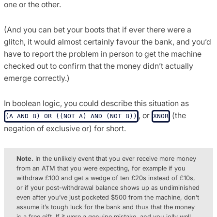
one or the other.
(And you can bet your boots that if ever there were a
glitch, it would almost certainly favour the bank, and you’d
have to report the problem in person to get the machine
checked out to confirm that the money didn’t actually
emerge correctly.)
In boolean logic, you could describe this situation as
, or
(the
(A AND B) OR ((NOT A) AND (NOT B))
XNOR
negation of exclusive or) for short.
Note.
In the unlikely event that you ever receive more money
from an ATM that you were expecting, for example if you
withdraw £100 and get a wedge of ten £20s instead of £10s,
or if your post-withdrawal balance shows up as undiminished
even after you’ve just pocketed $500 from the machine, don’t
assume it’s tough luck for the bank and thus that the money
is a free gift. If it were a genuine mistake, and you jolly well