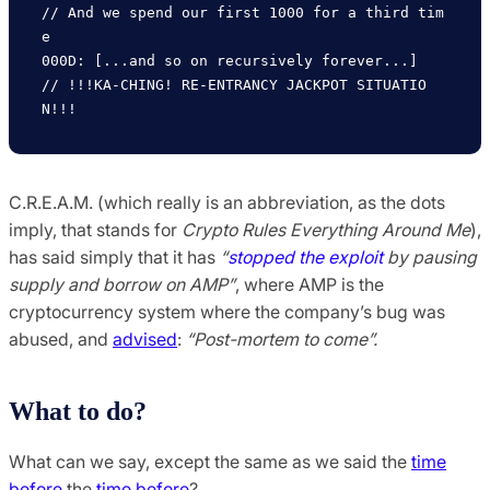
// And we spend our first 1000 for a third tim
e

000D: [...and so on recursively forever...]      
// !!!KA-CHING! RE-ENTRANCY JACKPOT SITUATIO
C.R.E.A.M. (which really is an abbreviation, as the dots
imply, that stands for
Crypto Rules Everything Around Me
),
has said simply that it has
“
stopped the exploit
by pausing
supply and borrow on AMP”
, where AMP is the
cryptocurrency system where the company’s bug was
abused, and
advised
:
“Post-mortem to come”.
What to do?
What can we say, except the same as we said the
time
before
the
time before
?