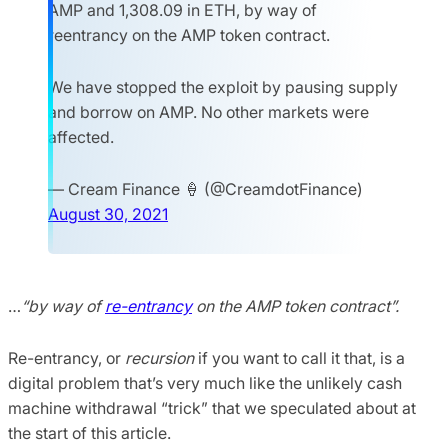
AMP and 1,308.09 in ETH, by way of
reentrancy on the AMP token contract.
We have stopped the exploit by pausing supply
and borrow on AMP. No other markets were
affected.
— Cream Finance 🍦 (@CreamdotFinance)
August 30, 2021
…
“by way of
re-entrancy
on the AMP token contract”.
Re-entrancy, or
recursion
if you want to call it that, is a
digital problem that’s very much like the unlikely cash
machine withdrawal “trick” that we speculated about at
the start of this article.