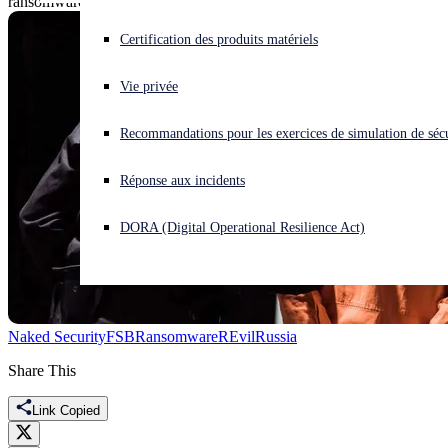
ransomware crew.
Vous subissez une cyberattaque ? Obtenez une aide immédiate.
Certification des produits matériels
Se connecter
Vie privée
Open search
Recommandations pour les exercices de simulation de sécu
Open language switcher
Français
Réponse aux incidents
DORA (Digital Operational Resilience Act)
Naked Security
FSB
Ransomware
REvil
Russia
Share This
Link Copied