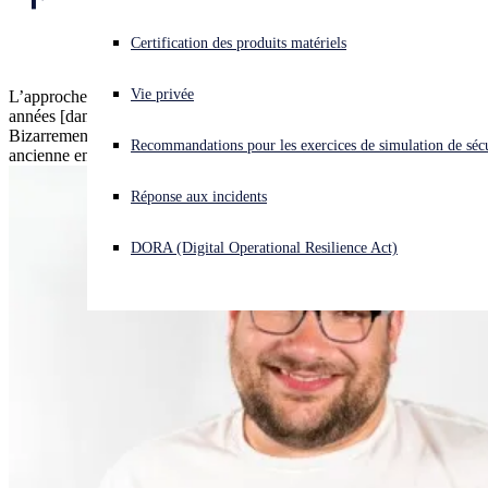
des menaces
Vous subissez une cyberattaque ? Obtenez une aide immédiate.
Certification des produits matériels
Se connecter
Vie privée
L’approche "shift-left" est un concept très tendance ces dernières
années [dans le domaine de la sécurité des applications].
Open search
Bizarrement, la prévention est considérée comme une technique
Recommandations pour les exercices de simulation de sécu
Open language switcher
Français
ancienne en matière de sécurité endpoint ou d'opérations de sécurité.
Réponse aux incidents
DORA (Digital Operational Resilience Act)