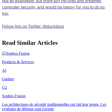
like an evangelist, but more so!) He lives and breathes
computer security, and would be happy for you to do so,
too.
Follow him on Twitter: @duckblog
Read Similar Articles
Products & Services
AI
Gartner
G2
Sophos Fusion
Les architectures de sécurité traditionnelles ont fait leur temps. Les
systèmes de défense sont l'avenir