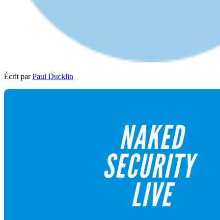
Écrit par
Paul Ducklin