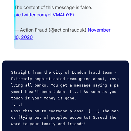
The content of this message is false.
pic.twitter.com/eLVM4tnYEi
— Action Fraud (@actionfrauduk)
November
10, 2020
Straight from the City of London fraud team - 
Extremely sophisticated scam going about, invo
lving all banks. You get a message saying a pa
yment hasn't been taken. [...] As soon as you 
touch it your money is gone.

[...]

Pass this on to everyone please. [...] Thousan
ds flying out of peoples accounts! Spread the 