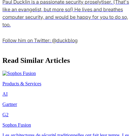
Paul Ducklin is a passionate security proselytiser. (That's
like an evangelist, but more so!) He lives and breathes
computer security, and would be happy for you to do so,
too.
Follow him on Twitter: @duckblog
Read Similar Articles
Products & Services
AI
Gartner
G2
Sophos Fusion
Les architectures de sécurité traditionnelles ont fait leur temps. Les