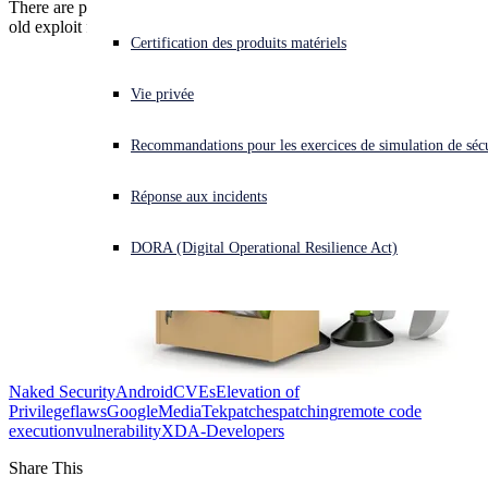
There are patches for over 70 bugs, and they finally fixed a months-
old exploit for MediaTek chipsets, said to affect millions of devices.
Vous subissez une cyberattaque ? Obtenez une aide immédiate.
Certification des produits matériels
Se connecter
Vie privée
Open search
Recommandations pour les exercices de simulation de sécu
Open language switcher
Français
Réponse aux incidents
DORA (Digital Operational Resilience Act)
Naked Security
Android
CVEs
Elevation of
Privilege
flaws
Google
MediaTek
patches
patching
remote code
execution
vulnerability
XDA-Developers
Share This