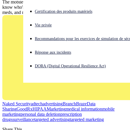
The mobile app saves people money but was letting 20 companies
know who's taking antipsychotics, erectile dysfunction and HIV
Vous subissez une cyberattaque ? Obtenez une aide immédiate.
Certification des produits matériels
meds, and more.
Se connecter
Vie privée
Open search
Recommandations pour les exercices de simulation de sécu
Open language switcher
Français
Réponse aux incidents
DORA (Digital Operational Resilience Act)
Naked Security
adtech
advertising
Branch
Braze
Data
Sharing
GoodRx
HIPAA
Marketing
medical information
mobile
marketing
personal data deletion
prescription
drugs
surveillance
targeted advertising
targeted marketing
Share This