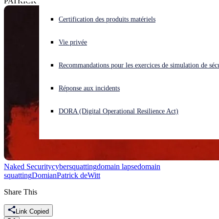
PATRICK DEWITT", it says.
Vous subissez une cyberattaque ? Obtenez une aide immédiate.
Certification des produits matériels
Se connecter
Vie privée
Open search
Recommandations pour les exercices de simulation de sécu
Open language switcher
Français
Réponse aux incidents
DORA (Digital Operational Resilience Act)
Naked Security
cybersquatting
domain lapse
domain
squatting
Domian
Patrick deWitt
Share This
Link Copied