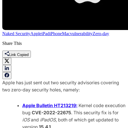
Naked Security
Apple
iPad
iPhone
Mac
vulnerability
Zero-day
Share This
Link Copied
Apple has just sent out two security advisories covering
two zero-day security holes, namely:
Apple Bulletin HT213219:
Kernel code execution
bug
CVE-2022-22675
. This security fix is for
iOS
and
iPadOS
, both of which get updated to
version
15.4.1
.