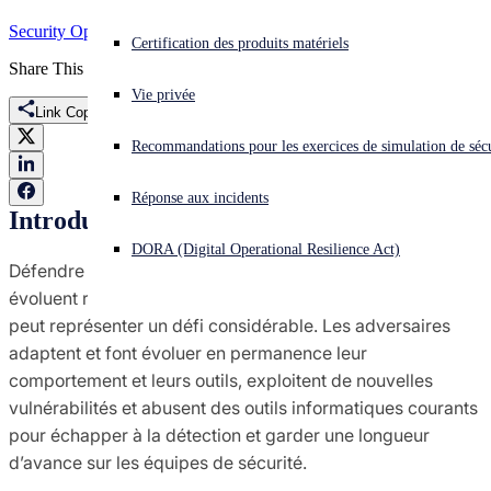
Security Operations
Vous subissez une cyberattaque ? Obtenez une aide immédiate.
Certification des produits matériels
Se connecter
Share This
Vie privée
Link Copied
Open search
Recommandations pour les exercices de simulation de sécu
Open language switcher
Français
Réponse aux incidents
Introduction
DORA (Digital Operational Resilience Act)
Défendre une organisation contre des
cybermenaces
qui
évoluent rapidement et sont de plus en plus complexes
peut représenter un défi considérable. Les adversaires
adaptent et font évoluer en permanence leur
comportement et leurs outils, exploitent de nouvelles
vulnérabilités et abusent des outils informatiques courants
pour échapper à la détection et garder une longueur
d’avance sur les équipes de sécurité.