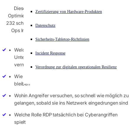
Dieser Guide liefert konkrete Erkenntnisse für die
Akuter Cyberangriff? Fordern Sie Sofort-Hilfe an
Zertifizierung von Hardware-Produkten
Optimierung Ihrer Sicherheitsstrategie. Grundlage sind
Anmelden
232 schwerwiegende Cybervorfälle, die vom Sophos X-
Datenschutz
Ops Incident-Response-Team behoben wurden. Sie
Open search
erfahren:
Sicherheits-Tabletop-Richtlinien
Open language switcher
Deutsch
Welche wichtige Sicherheitsmaßnahme in betroffenen
Incident Response
Unternehmen und Organisationen häufig
vernachlässigt wird
Verordnung zur digitalen operationalen Resilienz
Wie Angreifer mithilfe raffinierter Tricks unerkannt
bleiben
Wohin Angreifer versuchen, so schnell wie möglich zu
gelangen, sobald sie ins Netzwerk eingedrungen sind
Welche Rolle RDP tatsächlich bei Cyberangriffen
spielt