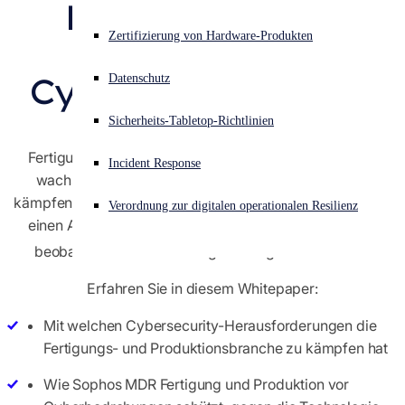
Produktion vor 
Akuter Cyberangriff? Fordern Sie Sofort-Hilfe an
Zertifizierung von Hardware-Produkten
komplexen 
Anmelden
Cyberbedrohungen
Datenschutz
Open search
Sicherheits-Tabletop-Richtlinien
Open language switcher
Deutsch
Fertigungs- und Produktions-Unternehmen haben mit
Incident Response
wachsenden Cybersecurity-Herausforderungen zu
kämpfen: 66 % verzeichneten im Verlauf des Jahres 2021
Verordnung zur digitalen operationalen Resilienz
einen Anstieg bei der Komplexität von Angriffen, 61 %
1
beobachteten einen Anstieg des Angriffsvolumens.
Erfahren Sie in diesem Whitepaper:
Mit welchen Cybersecurity-Herausforderungen die
Fertigungs- und Produktionsbranche zu kämpfen hat
Wie Sophos MDR Fertigung und Produktion vor