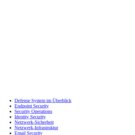
Defense System im Überblick
Endpoint Security
Security Operations
Identity Security
Netzwerk-Sicherheit
Netzwerk-Infrastruktur
Email Security