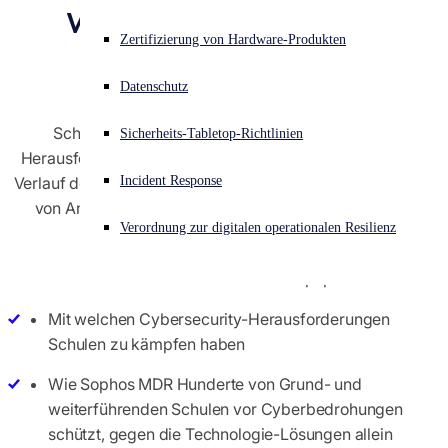
weiterführende 
Akuter Cyberangriff? Fordern Sie Sofort-Hilfe an
Zertifizierung von Hardware-Produkten
Schulen
Anmelden
Datenschutz
Open search
Schulen haben mit wachsenden Cybersecurity-
Sicherheits-Tabletop-Richtlinien
Open language switcher
Deutsch
Herausforderungen zu kämpfen: 44 % verzeichneten im
Incident Response
Verlauf des Jahres 2021 einen Anstieg bei der Komplexität
von Angriffen, 47 % beobachteten einen Anstieg des
Verordnung zur digitalen operationalen Resilienz
1
Angriffsvolumens.
Erfahren Sie in diesem Whitepaper:
Mit welchen Cybersecurity-Herausforderungen
Schulen zu kämpfen haben
Wie Sophos MDR Hunderte von Grund- und
weiterführenden Schulen vor Cyberbedrohungen
schützt, gegen die Technologie-Lösungen allein