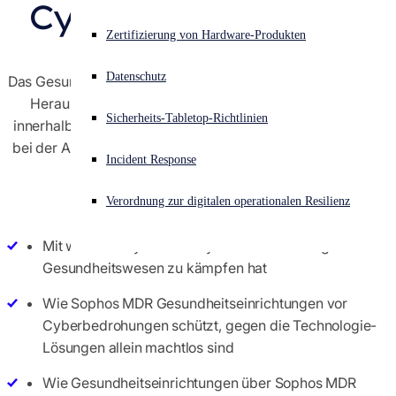
Cyberbedrohungen
Akuter Cyberangriff? Fordern Sie Sofort-Hilfe an
Zertifizierung von Hardware-Produkten
Anmelden
Datenschutz
Das Gesundheitswesen hat mit wachsenden Cybersecurity-
Herausforderungen zu kämpfen: Der Sektor meldete
Open search
Sicherheits-Tabletop-Richtlinien
Open language switcher
Deutsch
innerhalb des letzten Jahres sowohl den höchsten Anstieg
bei der Anzahl (69 %) als auch bei der Komplexität (67 %)
Incident Response
1
von Cyberangriffen
.
Verordnung zur digitalen operationalen Resilienz
Erfahren Sie in diesem Whitepaper:
Mit welchen Cybersecurity-Herausforderungen das
Gesundheitswesen zu kämpfen hat
Wie Sophos MDR Gesundheitseinrichtungen vor
Cyberbedrohungen schützt, gegen die Technologie-
Lösungen allein machtlos sind
Wie Gesundheitseinrichtungen über Sophos MDR