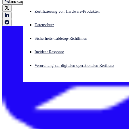
Link Copied
Akuter Cyberangriff? Fordern Sie Sofort-Hilfe an
Zertifizierung von Hardware-Produkten
Anmelden
Datenschutz
Open search
Sicherheits-Tabletop-Richtlinien
Open language switcher
Deutsch
Incident Response
Verordnung zur digitalen operationalen Resilienz